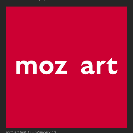
moz art feat. fii – Wunderkind